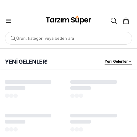
2000 TL ÜZERİ KARGO BEDAVA
Ürün, kategori veya beden ara
YENİ GELENLER!
Yeni Gelenler
POPÜLER ARAMALAR
Büyük Beden Bluz
Elbise
Pijama Takımı
Eşofman
Tunik
ÖNERILEN ÜRÜNLER
Sepete Ekle
Sepete Ekle
%45
%45
Tarzım Süper
Kadın
tarzımsüper
Kadın Büyük