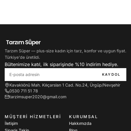
notlarıyla size en uygun seçeneği kolayca belirleyebilirsiniz.
Viskon, penye ve keten kumaşların bakımı kolaydır; yıkama
talimatına uyulduğunda formunu ve rengini uzun süre korur.
Beğenmediğiniz ürünleri kolay iade ile değiştirebilir, dilerseniz
kapıda ödeme avantajından faydalanabilirsiniz. Siparişleriniz
özenle paketlenip Türkiye'nin her yerine hızlı kargoyla ulaştırılır.
Tarzım Süper'de plus size kadın için tarz, konfor ve uygun fiyat
Tarzım Süper — plus-size kadın için tarz, konfor ve uygun fiyat.
bir aradadır. Hızlı kargo, kapıda ödeme ve kolay iade
Türkiye'de üretildi.
avantajıyla
büyük beden yeni sezon
modellerini şimdi
Bültenimize katıl, ilk siparişinde %10 indirim hediye.
keşfedin.
KAYDOL
Kavaklıönü Mah. Kılıçarslan 1 Cad. No.24, Ürgüp/Nevşehir
0530 711 51 78
tarzimsuper2020@gmail.com
MÜŞTERI HIZMETLERI
KURUMSAL
İletişim
Hakkımızda
Sipariş Takip
Blog