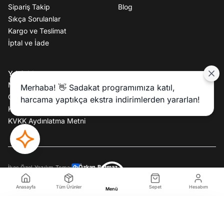
Sipariş Takip
Blog
Sıkça Sorulanlar
Kargo ve Teslimat
İptal ve İade
YASAL
Mesafeli Satış Sözleşmesi
Merhaba! 👋 Sadakat programımıza katıl,
Gizlilik Politikası
harcama yaptıkça ekstra indirimlerden yararlan!
Kullanım Koşulları
KVKK Aydınlatma Metni
Özkan Batmaz
İkas Özel Yazılım Tema:
Anasayfa
Tüm Ürünler
Sepet
Hesabım
Menü
Filtreler