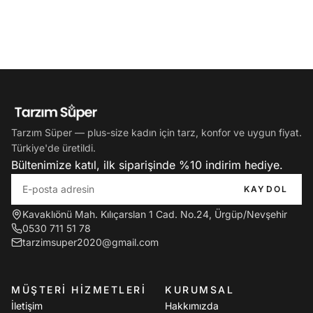
notlarıyla size en uygun seçeneği kolayca belirleyebilirsiniz.
Pamuklu, saten ve penye kumaşların bakımı kolaydır; yıkama
talimatına uyulduğunda formunu ve rengini uzun süre korur.
Beğenmediğiniz ürünleri kolay iade ile değiştirebilir, dilerseniz
kapıda ödeme avantajından faydalanabilirsiniz. Siparişleriniz
özenle paketlenip Türkiye'nin her yerine hızlı kargoyla ulaştırılır.
Tarzım Süper'de plus size kadın için tarz, konfor ve uygun fiyat
Tarzım Süper — plus-size kadın için tarz, konfor ve uygun fiyat.
bir aradadır. Hızlı kargo, kapıda ödeme ve kolay iade
Türkiye'de üretildi.
avantajıyla
büyük beden pijama
modellerini şimdi keşfedin.
Bültenimize katıl, ilk siparişinde %10 indirim hediye.
KAYDOL
Kavaklıönü Mah. Kılıçarslan 1 Cad. No.24, Ürgüp/Nevşehir
0530 711 51 78
tarzimsuper2020@gmail.com
MÜŞTERI HIZMETLERI
KURUMSAL
İletişim
Hakkımızda