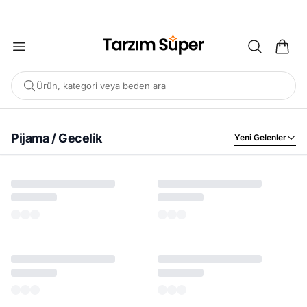
2000 TL ÜZERİ KARGO BEDAVA
Ürün, kategori veya beden ara
Pijama / Gecelik
Yeni Gelenler
POPÜLER ARAMALAR
Büyük Beden Bluz
Elbise
Pijama Takımı
Eşofman
Tunik
ÖNERILEN ÜRÜNLER
Sepete Ekle
Sepete Ekle
%45
%45
Tarzım Süper
Kadın
Tarzım Süper
Kadın