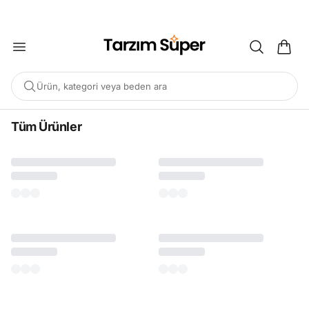
2000 TL ÜZERİ KARGO BEDAVA
Ürün, kategori veya beden ara
Tüm Ürünler
POPÜLER ARAMALAR
Büyük Beden Bluz
Elbise
Pijama Takımı
Eşofman
Tunik
ÖNERILEN ÜRÜNLER
Sepete Ekle
Sepete Ekle
%45
%45
Tarzım Süper
Kadın
Tarzım Süper
Kadın