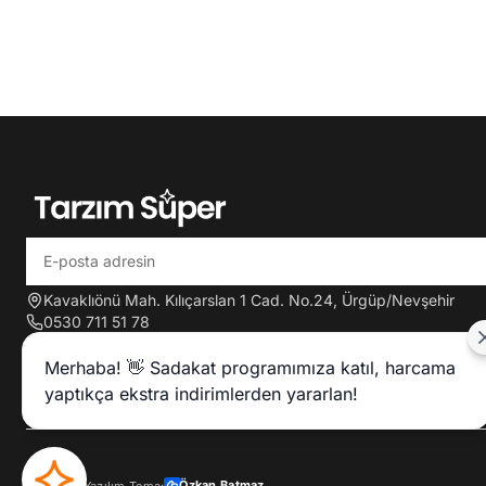
Kavaklıönü Mah. Kılıçarslan 1 Cad. No.24, Ürgüp/Nevşehir
0530 711 51 78
tarzimsuper2020@gmail.com
Merhaba! 👋 Sadakat programımıza katıl, harcama
yaptıkça ekstra indirimlerden yararlan!
Özkan Batmaz