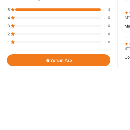
5
2
M*
4
0
3
0
Ma
2
0
1
0
S*
Ço
Yorum Yap