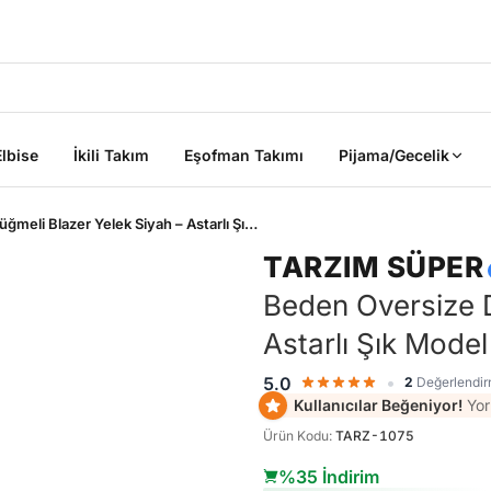
2000 TL ÜZERİ KARGO BEDAVA
Elbise
İkili Takım
Eşofman Takımı
Pijama/Gecelik
Premium Seri Kadın Büyük Beden Oversize Düğmeli Blazer Yelek Siyah – Astarlı Şık Model Cepken
TARZIM SÜPER
Beden Oversize D
Astarlı Şık Mode
ik
•
5.0
2
Değerlendi
Kullanıcılar Beğeniyor!
Yor
Ürün Kodu
:
TARZ-1075
Sepete Ekle
Sepete Ekle
%45
%45
%35 İndirim
Tarzım Süper
Kadın
tarzımsüper
Kadın Büyük