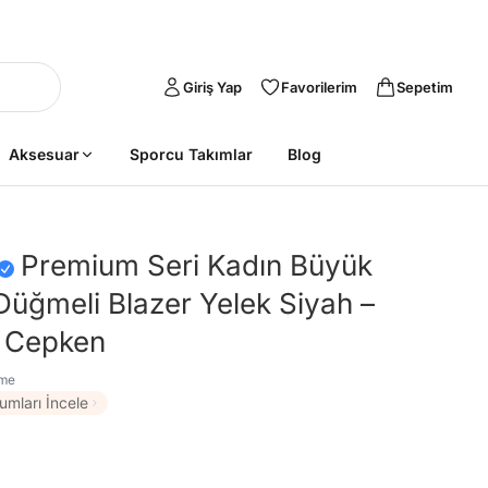
Giriş Yap
Favorilerim
Sepetim
Aksesuar
Sporcu Takımlar
Blog
Premium Seri Kadın Büyük
üğmeli Blazer Yelek Siyah –
l Cepken
rme
umları İncele
Sepete Ekle
Sepete Ekle
%45
%45
tarzımsüper
Kadın Büyük
tarzımsüper
Kadın Büyük