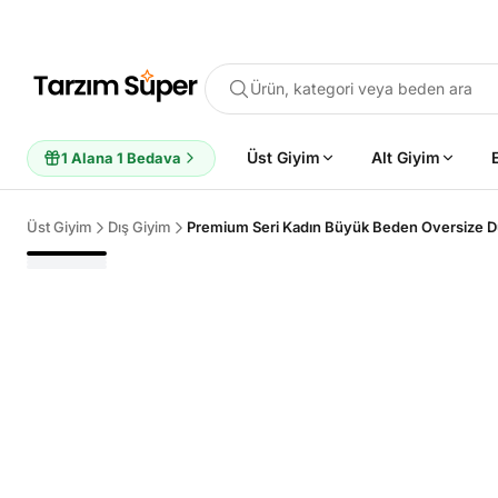
Ürün, kategori veya beden ara
Üst Giyim
Alt Giyim
1 Alana 1 Bedava
Üst Giyim
Dış Giyim
POPÜLER ARAMALAR
Büyük Beden Bluz
Elbise
Pijama Takımı
Eşofman
Tun
ÖNERILEN ÜRÜNLER
Sepete Ekle
Sepete Ekle
%45
%45
Tarzım Süper
Kadın
Tarzım Süper
Kadın