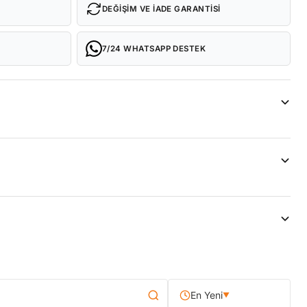
DEĞIŞIM VE İADE GARANTISI
7/24 WHATSAPP DESTEK
En Yeni
▼