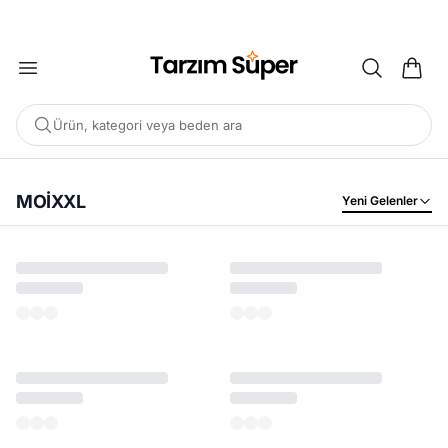
2000 TL ÜZERİ KARGO BEDAVA
Ürün, kategori veya beden ara
MOİXXL
Yeni Gelenler
POPÜLER ARAMALAR
Büyük Beden Bluz
Elbise
Pijama Takımı
Eşofman
Tunik
ÖNERILEN ÜRÜNLER
Sepete Ekle
Sepete Ekle
%45
%45
Tarzım Süper
Kadın
Tarzım Süper
Kadın