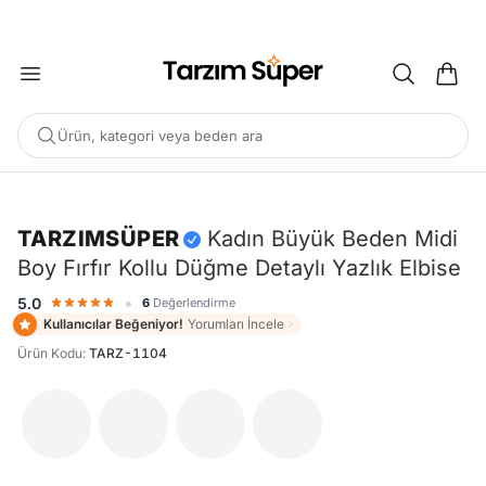
2000 TL ÜZERİ KARGO BEDAVA
Ürün, kategori veya beden ara
Ürün Videosu
-%29
TARZIMSÜPER
Kadın Büyük Beden Midi
Boy Fırfır Kollu Düğme Detaylı Yazlık Elbise
POPÜLER ARAMALAR
•
5.0
6
Değerlendirme
Büyük Beden Bluz
Elbise
Pijama Takımı
Eşofman
Kullanıcılar Beğeniyor!
Yorumları İncele
Tunik
Ürün Kodu
:
TARZ-1104
ÖNERILEN ÜRÜNLER
Sepete Ekle
Sepete Ekle
%45
%45
Tarzım Süper
Kadın
Tarzım Süper
Kadın