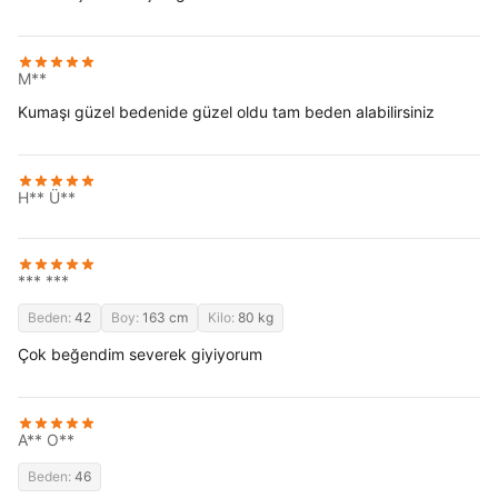
M**
Kumaşı güzel bedenide güzel oldu tam beden alabilirsiniz
H** Ü**
*** ***
Beden:
42
Boy:
163 cm
Kilo:
80 kg
Çok beğendim severek giyiyorum
A** O**
Beden:
46