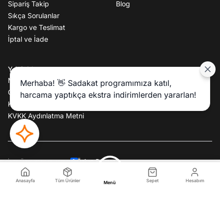
Sipariş Takip
Blog
Sıkça Sorulanlar
Kargo ve Teslimat
İptal ve İade
YASAL
Mesafeli Satış Sözleşmesi
Merhaba! 👋 Sadakat programımıza katıl,
Gizlilik Politikası
harcama yaptıkça ekstra indirimlerden yararlan!
Kullanım Koşulları
KVKK Aydınlatma Metni
Özkan Batmaz
İkas Özel Yazılım Tema:
999,90 TL
Sepete Ekle
Anasayfa
Tüm Ürünler
Sepet
Hesabım
Menü