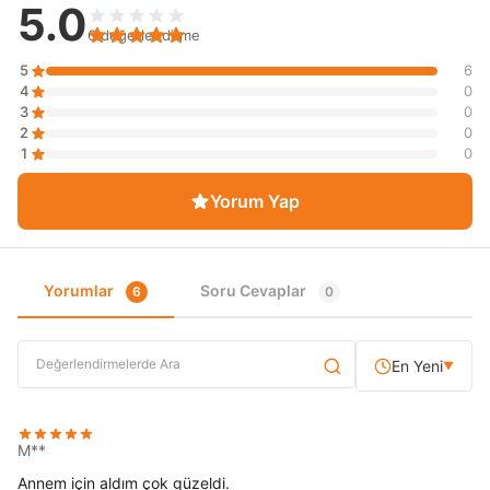
5.0
6 değerlendirme
5
6
4
0
3
0
2
0
1
0
Yorum Yap
Yorumlar
Soru Cevaplar
6
0
En Yeni
▼
M**
Annem için aldım çok güzeldi.