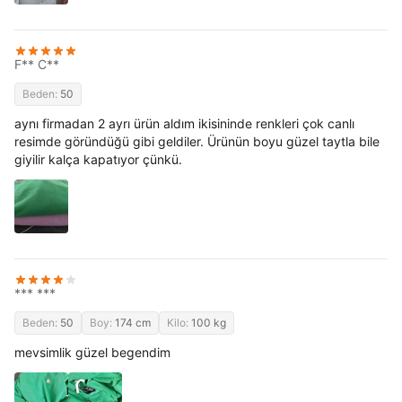
F** C**
Beden:
50
aynı firmadan 2 ayrı ürün aldım ikisininde renkleri çok canlı
resimde göründüğü gibi geldiler. Ürünün boyu güzel taytla bile
giyilir kalça kapatıyor çünkü.
*** ***
Beden:
50
Boy:
174 cm
Kilo:
100 kg
mevsimlik güzel begendim