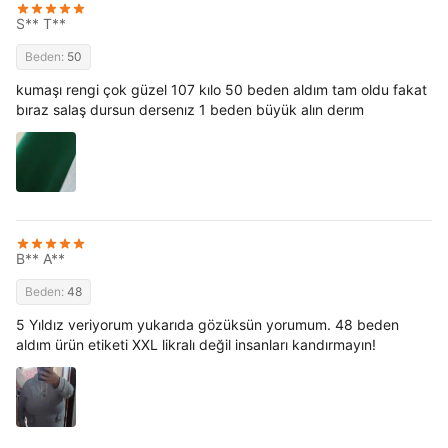
S** T**
Beden:
50
kumaşı rengi çok güzel 107 kılo 50 beden aldım tam oldu fakat
bıraz salaş dursun dersenız 1 beden büyük alın derım
B** A**
Beden:
48
5 Yıldız veriyorum yukarıda gözüksün yorumum. 48 beden
aldım ürün etiketi XXL likralı değil insanları kandırmayın!