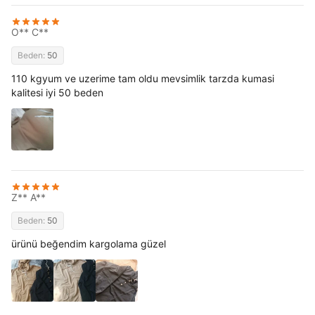
O** C**
Beden:
50
110 kgyum ve uzerime tam oldu mevsimlik tarzda kumasi
kalitesi iyi 50 beden
Z** A**
Beden:
50
ürünü beğendim kargolama güzel