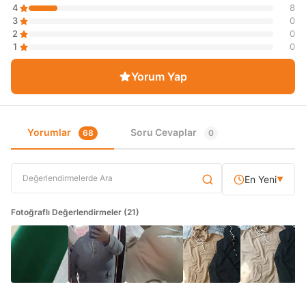
4
8
3
0
2
0
1
0
Yorum Yap
Yorumlar
Soru Cevaplar
68
0
En Yeni
▼
Fotoğraflı Değerlendirmeler (21)