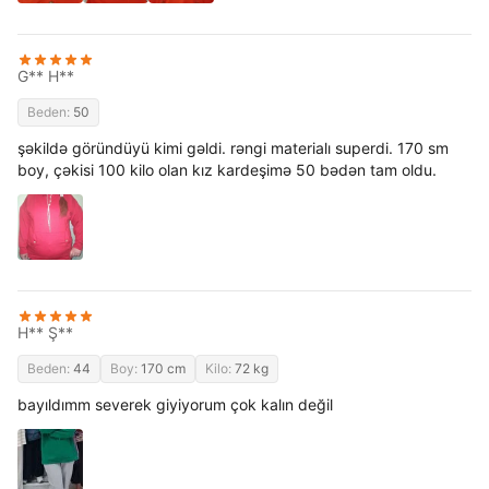
G** H**
Beden:
50
şəkildə göründüyü kimi gəldi. rəngi materialı superdi. 170 sm
boy, çəkisi 100 kilo olan kız kardeşimə 50 bədən tam oldu.
H** Ş**
Beden:
44
Boy:
170 cm
Kilo:
72 kg
bayıldımm severek giyiyorum çok kalın değil