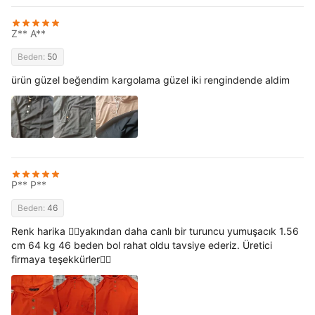
Z** A**
Beden:
50
ürün güzel beğendim kargolama güzel iki rengindende aldim
P** P**
Beden:
46
Renk harika 👍🏻yakından daha canlı bir turuncu yumuşacık 1.56
cm 64 kg 46 beden bol rahat oldu tavsiye ederiz. Üretici
firmaya teşekkürler👍🏻