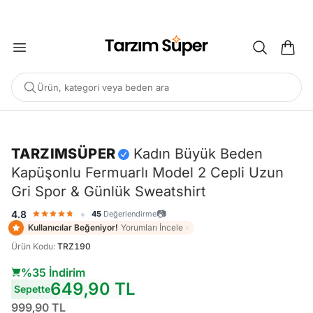
2000 TL ÜZERİ KARGO BEDAVA
Ürün, kategori veya beden ara
-%35
TARZIMSÜPER
Kadın Büyük Beden
Kapüşonlu Fermuarlı Model 2 Cepli Uzun
POPÜLER ARAMALAR
Gri Spor & Günlük Sweatshirt
Büyük Beden Bluz
Elbise
Pijama Takımı
Eşofman
•
📷
4.8
45
Değerlendirme
Tunik
Kullanıcılar Beğeniyor!
Yorumları İncele
Ürün Kodu
:
TRZ190
ÖNERILEN ÜRÜNLER
%35 İndirim
649,90 TL
Sepette
Sepete Ekle
Sepete Ekle
%45
%45
999,90 TL
Tarzım Süper
Kadın
tarzımsüper
Kadın Büyük