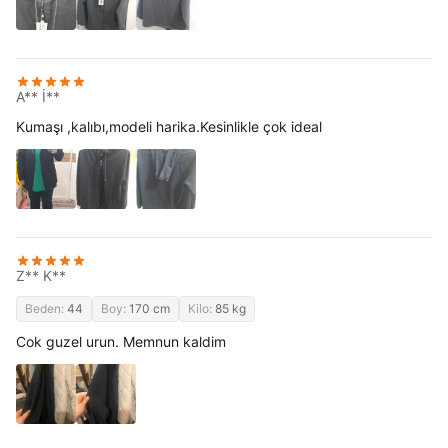
A** İ**
Kumaşı ,kalıbı,modeli harika.Kesinlikle çok ideal
Z** K**
Beden:
44
Boy:
170 cm
Kilo:
85 kg
Cok guzel urun. Memnun kaldim