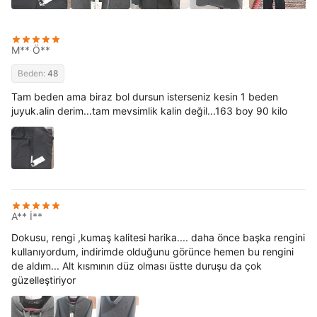
M** Ö**
Beden:
48
Tam beden ama biraz bol dursun isterseniz kesin 1 beden
juyuk.alin derim...tam mevsimlik kalin değil...163 boy 90 kilo
A** İ**
Dokusu, rengi ,kumaş kalitesi harika.... daha önce başka rengini
kullanıyordum, indirimde olduğunu görünce hemen bu rengini
de aldım... Alt kısmının düz olması üstte duruşu da çok
güzelleştiriyor