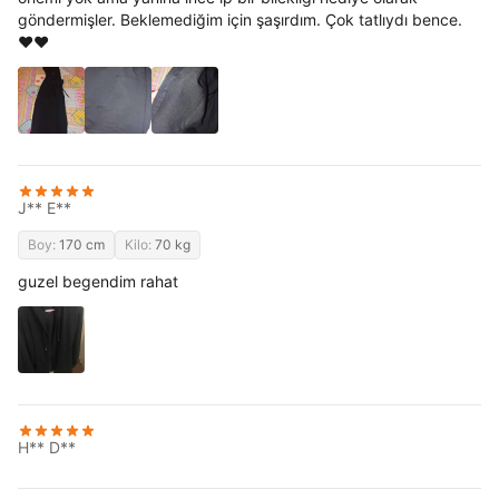
göndermişler. Beklemediğim için şaşırdım. Çok tatlıydı bence.
❤️❤️
J** E**
Boy:
170 cm
Kilo:
70 kg
guzel begendim rahat
H** D**