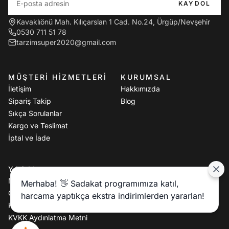
KAYDOL
Kavaklıönü Mah. Kılıçarslan 1 Cad. No.24, Ürgüp/Nevşehir
0530 711 51 78
tarzimsuper2020@gmail.com
MÜŞTERI HIZMETLERI
KURUMSAL
İletişim
Hakkımızda
Sipariş Takip
Blog
Sıkça Sorulanlar
Kargo ve Teslimat
İptal ve İade
YASAL
Mesafeli Satış Sözleşmesi
Merhaba! 👋 Sadakat programımıza katıl,
Gizlilik Politikası
harcama yaptıkça ekstra indirimlerden yararlan!
Kullanım Koşulları
KVKK Aydınlatma Metni