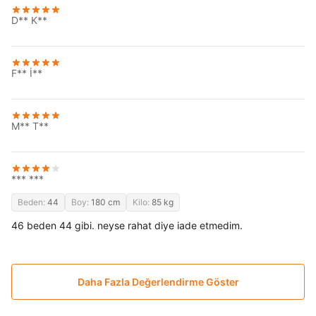
D** K**
F** İ**
M** T**
*** ***
Beden:
44
Boy:
180 cm
Kilo:
85 kg
46 beden 44 gibi. neyse rahat diye iade etmedim.
Daha Fazla Değerlendirme Göster