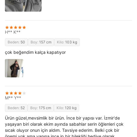
H** K**
Beden:
50
Boy:
157 cm
Kilo:
103 kg
çok beğendim kalça kapatıyor
M** Y**
Beden:
52
Boy:
175 cm
Kilo:
120 kg
Ürün güzel,mevsimlik bir ürün. İnce bir yapısı var. İzmir'de
yaşayan biri olarak ekim ayında sabahlar serin öğlenleri çok
sıcak oluyor onun için aldım. Tavsiye ederim. Belki çok bir
önemi yok ama yanına ince ip bir bilekliği hediye olarak