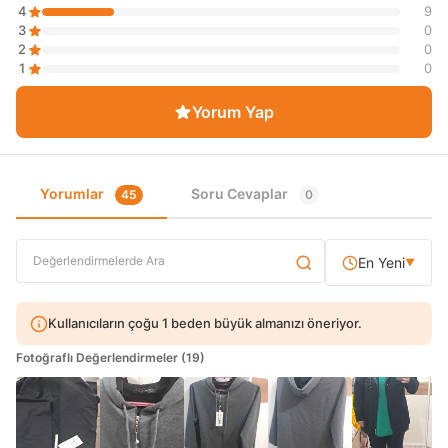
4
9
3
0
2
0
1
0
Yorum Yap
Yorumlar
Soru Cevaplar
45
0
En Yeni
▼
Kullanıcıların çoğu 1 beden büyük almanızı öneriyor.
Fotoğraflı Değerlendirmeler (19)