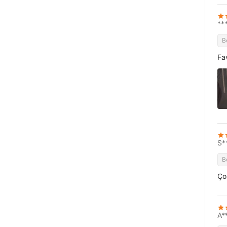
**
B
Fa
S*
B
Ço
A*