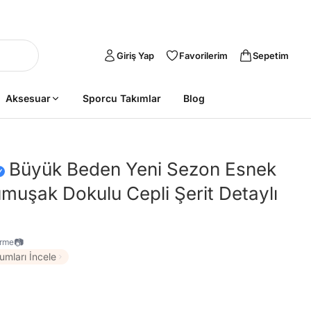
Giriş Yap
Favorilerim
Sepetim
Aksesuar
Sporcu Takımlar
Blog
Büyük Beden Yeni Sezon Esnek
muşak Dokulu Cepli Şerit Detaylı
📷
irme
umları İncele
Sepete Ekle
Sepete Ekle
%45
%45
tarzımsüper
Kadın Büyük
tarzımsüper
Kadın Büyük