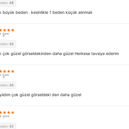
eden:
48
k büyük beden . kesinlikle 1 beden küçük alınmalı
* Ş**
eden:
46
k çok güzel görseldekinden daha güzel Herkese tavsiye ederim
* Ş**
eden:
46
yıldım çok güzel görseldeki den daha güzel
* Y**
eden:
42