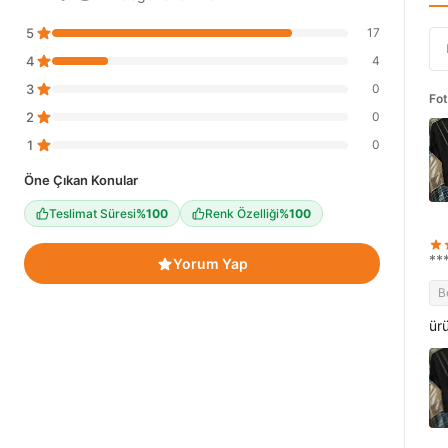
5
17
4
4
3
0
Fot
2
0
1
0
Öne Çıkan Konular
Teslimat Süresi
%100
Renk Özelliği
%100
**
Yorum Yap
B
ür