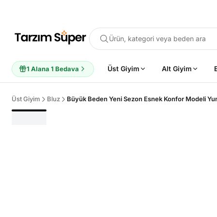
Ürün, kategori veya beden ara
Üst Giyim
Alt Giyim
1 Alana 1 Bedava
Üst Giyim
Bluz
POPÜLER ARAMALAR
Büyük Beden Bluz
Elbise
Pijama Takımı
Eşofman
Tun
ÖNERILEN ÜRÜNLER
Sepete Ekle
Sepete Ekle
%45
%45
Tarzım Süper
Kadın
Tarzım Süper
Kadın