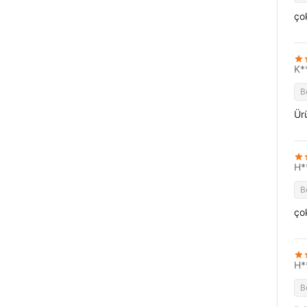
ço
K*
B
Ürü
H*
B
ço
H*
B