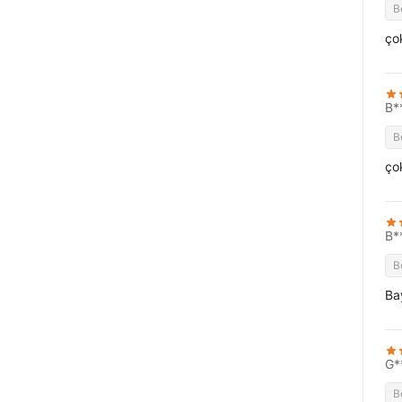
B
ço
B*
B
ço
B*
B
Ba
G*
B