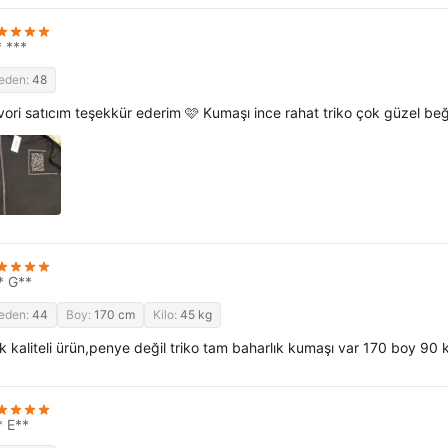
* ***
eden:
48
vori satıcım teşekkür ederim 🩷 Kumaşı ince rahat triko çok güzel be
* G**
eden:
44
Boy:
170 cm
Kilo:
45 kg
k kaliteli ürün,penye değil triko tam baharlık kumaşı var 170 boy 90 k
* E**