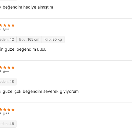
k beğendim hediye almıştım
* A**
eden:
42
Boy:
165 cm
Kilo:
80 kg
n güzel beğendim 👍🏻👍🏻
* A**
eden:
48
k güzel çok beğendim severek giyiyorum
* K**
eden:
46