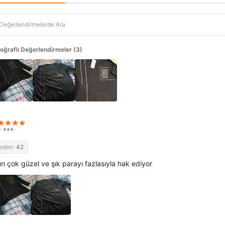
oğraflı Değerlendirmeler (3)
* ***
eden:
42
ün çok güzel ve şık parayı fazlasıyla hak ediyor