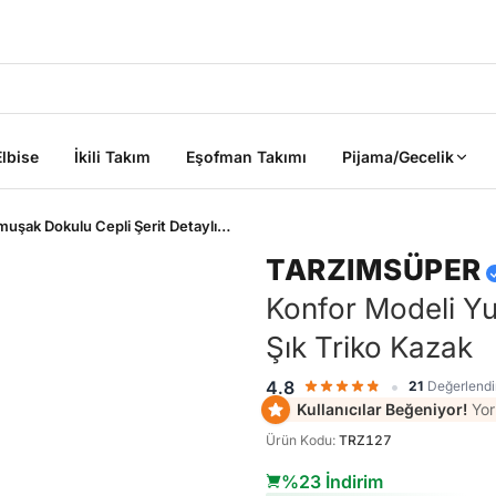
2000 TL ÜZERİ KARGO BEDAVA
Elbise
İkili Takım
Eşofman Takımı
Pijama/Gecelik
Büyük Beden Yeni Sezon Esnek Konfor Modeli Yumuşak Dokulu Cepli Şerit Detaylı Şık Triko Kazak
TARZIMSÜPER
Konfor Modeli Yu
Şık Triko Kazak
ik
•
4.8
21
Değerlend
Kullanıcılar Beğeniyor!
Yor
Ürün Kodu
:
TRZ127
Sepete Ekle
Sepete Ekle
%45
%45
%23 İndirim
tarzımsüper
Kadın Büyük
tarzımsüper
Kadın Büyük