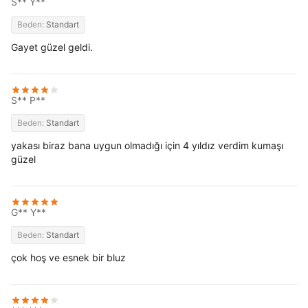
S** Y**
Beden:
Standart
Gayet güzel geldi.
S** P**
Beden:
Standart
yakası biraz bana uygun olmadığı için 4 yıldız verdim kumaşı
güzel
G** Y**
Beden:
Standart
çok hoş ve esnek bir bluz