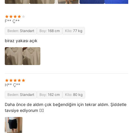
F** Ç**
Beden:
Standart
Boy:
168 cm
Kilo:
77 kg
biraz yakası açık
H** Ç**
Beden:
Standart
Boy:
162 cm
Kilo:
80 kg
Daha önce de aldım çok beğendiğim için tekrar aldım. Şiddetle
tavsiye ediyorum 👍🏻