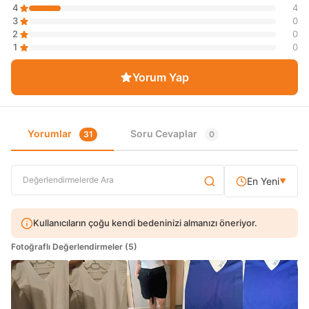
4
4
3
0
2
0
1
0
Yorum Yap
Yorumlar
Soru Cevaplar
31
0
En Yeni
▼
Kullanıcıların çoğu kendi bedeninizi almanızı öneriyor.
Fotoğraflı Değerlendirmeler (5)