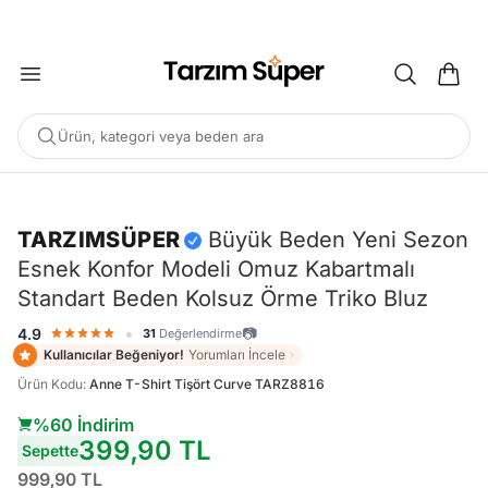
2000 TL ÜZERİ KARGO BEDAVA
Ürün, kategori veya beden ara
-%60
TARZIMSÜPER
Büyük Beden Yeni Sezon
Esnek Konfor Modeli Omuz Kabartmalı
POPÜLER ARAMALAR
Standart Beden Kolsuz Örme Triko Bluz
Büyük Beden Bluz
Elbise
Pijama Takımı
Eşofman
•
📷
4.9
31
Değerlendirme
Tunik
Kullanıcılar Beğeniyor!
Yorumları İncele
Ürün Kodu
:
Anne T-Shirt Tişört Curve TARZ8816
ÖNERILEN ÜRÜNLER
%60 İndirim
399,90 TL
Sepette
Sepete Ekle
Sepete Ekle
%45
%45
999,90 TL
Tarzım Süper
Kadın
Tarzım Süper
Kadın