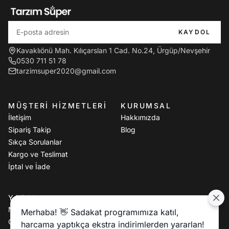
KAYDOL
Kavaklıönü Mah. Kılıçarslan 1 Cad. No.24, Ürgüp/Nevşehir
0530 711 51 78
tarzimsuper2020@gmail.com
MÜŞTERI HIZMETLERI
KURUMSAL
İletişim
Hakkımızda
Sipariş Takip
Blog
Sıkça Sorulanlar
Kargo ve Teslimat
İptal ve İade
YASAL
Mesafeli Satış Sözleşmesi
Merhaba! 👋 Sadakat programımıza katıl,
Gizlilik Politikası
harcama yaptıkça ekstra indirimlerden yararlan!