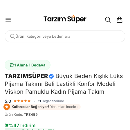
2000 TL ÜZERİ KARGO BEDAVA
Ürün, kategori veya beden ara
-%47
1 Alana 1 Bedava
TARZIMSÜPER
Büyük Beden Kışlık Lüks
POPÜLER ARAMALAR
Pijama Takımı Beli Lastikli Konfor Modeli
Büyük Beden Bluz
Elbise
Pijama Takımı
Eşofman
Viskon Pamuklu Kadın Pijama Takım
Tunik
•
5.0
11
Değerlendirme
Kullanıcılar Beğeniyor!
Yorumları İncele
ÖNERILEN ÜRÜNLER
Ürün Kodu
:
TRZ459
Sepete Ekle
Sepete Ekle
%45
%45
%47 İndirim
Tarzım Süper
Kadın
Tarzım Süper
Kadın