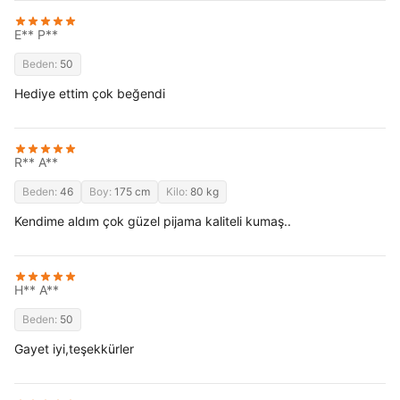
E** P**
Beden:
50
Hediye ettim çok beğendi
R** A**
Beden:
46
Boy:
175 cm
Kilo:
80 kg
Kendime aldım çok güzel pijama kaliteli kumaş..
H** A**
Beden:
50
Gayet iyi,teşekkürler