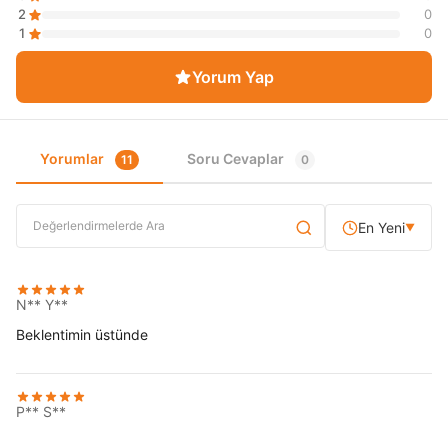
2
0
1
0
Yorum Yap
Yorumlar
Soru Cevaplar
11
0
En Yeni
▼
N** Y**
Beklentimin üstünde
P** S**