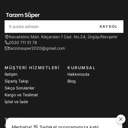
KAYDOL
Kavaklıönü Mah. Kılıçarslan 1 Cad. No.24, Ürgüp/Nevşehir
0530 711 51 78
tarzimsuper2020@gmail.com
MÜŞTERI HIZMETLERI
KURUMSAL
İletişim
Hakkımızda
Sipariş Takip
Blog
Sıkça Sorulanlar
Kargo ve Teslimat
İptal ve İade
YASAL
Mesafeli Satış Sözleşmesi
Merhaba! 👋 Sadakat programımıza katıl,