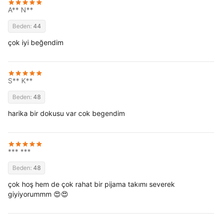
A** N**
Beden:
44
çok iyi beğendim
S** K**
Beden:
48
harika bir dokusu var cok begendim
*** ***
Beden:
48
çok hoş hem de çok rahat bir pijama takımı severek
giyiyorummm 😍😍