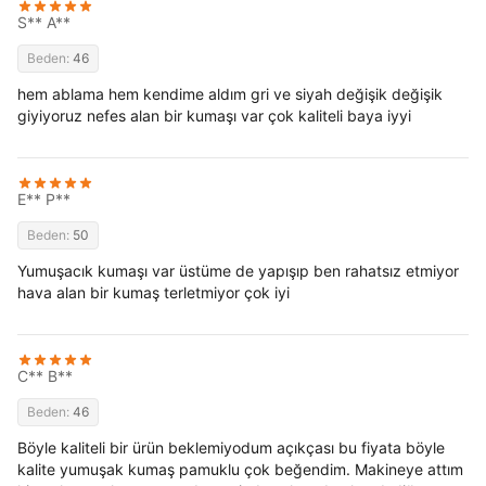
S** A**
Beden:
46
hem ablama hem kendime aldım gri ve siyah değişik değişik
giyiyoruz nefes alan bir kumaşı var çok kaliteli baya iyyi
E** P**
Beden:
50
Yumuşacık kumaşı var üstüme de yapışıp ben rahatsız etmiyor
hava alan bir kumaş terletmiyor çok iyi
C** B**
Beden:
46
Böyle kaliteli bir ürün beklemiyodum açıkçası bu fiyata böyle
kalite yumuşak kumaş pamuklu çok beğendim. Makineye attım