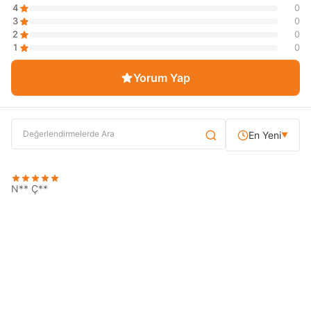
4
0
3
0
2
0
1
0
Yorum Yap
En Yeni
▼
N** Ç**