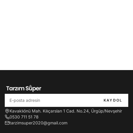
KAYDOL
Kavaklıönü Mah. Kılıçarslan 1 Cad. No.24, Ürgüp/Nevşehir
0530 711 51 78
tarzimsuper2020@gmail.com