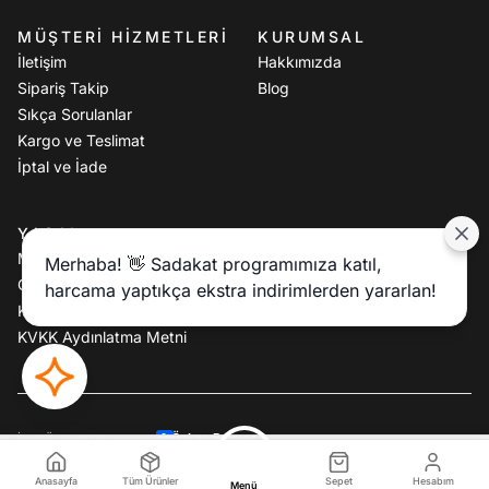
MÜŞTERI HIZMETLERI
KURUMSAL
İletişim
Hakkımızda
Sipariş Takip
Blog
Sıkça Sorulanlar
Kargo ve Teslimat
İptal ve İade
YASAL
Mesafeli Satış Sözleşmesi
Merhaba! 👋 Sadakat programımıza katıl,
Gizlilik Politikası
harcama yaptıkça ekstra indirimlerden yararlan!
Kullanım Koşulları
KVKK Aydınlatma Metni
Özkan Batmaz
İkas Özel Yazılım Tema:
1.899,90 TL
Sepete Ekle
Anasayfa
Tüm Ürünler
Sepet
Hesabım
Menü