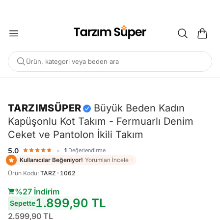
2000 TL ÜZERİ KARGO BEDAVA
Ürün, kategori veya beden ara
-%27
TARZIMSÜPER
Büyük Beden Kadın
Kapüşonlu Kot Takım - Fermuarlı Denim
POPÜLER ARAMALAR
Ceket ve Pantolon İkili Takım
Büyük Beden Bluz
Elbise
Pijama Takımı
Eşofman
•
5.0
1
Değerlendirme
Tunik
Kullanıcılar Beğeniyor!
Yorumları İncele
Ürün Kodu
:
TARZ-1062
ÖNERILEN ÜRÜNLER
%27 İndirim
1.899,90 TL
Sepette
Sepete Ekle
Sepete Ekle
%45
%45
2.599,90 TL
Tarzım Süper
Kadın
Tarzım Süper
Kadın