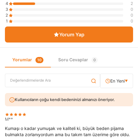
4
2
3
0
2
0
1
0
Yorum Yap
Yorumlar
Soru Cevaplar
10
0
En Yeni
▼
Kullanıcıların çoğu kendi bedeninizi almanızı öneriyor.
M**
Kumaşı o kadar yumuşak ve kaliteli ki, büyük beden pijama
bulmakta zorlanıyordum ama bu takım tam üzerime göre oldu.