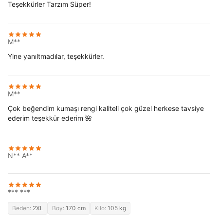
Teşekkürler Tarzım Süper!
M**
Yine yanıltmadılar, teşekkürler.
M**
Çok beğendim kumaşı rengi kaliteli çok güzel herkese tavsiye
ederim teşekkür ederim 🌺
N** A**
*** ***
Beden:
2XL
Boy:
170 cm
Kilo:
105 kg