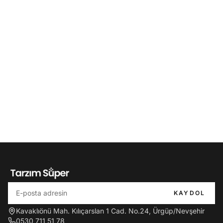
KAYDOL
Kavaklıönü Mah. Kılıçarslan 1 Cad. No.24, Ürgüp/Nevşehir
0530 711 51 78