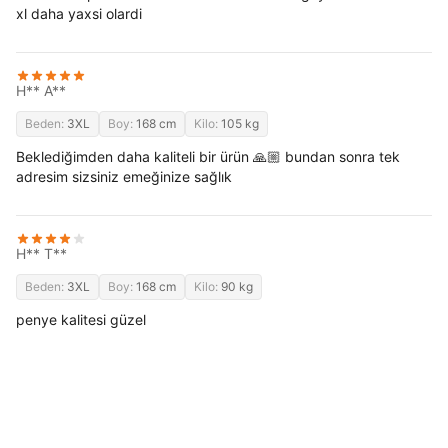
xl daha yaxsi olardi
H** A**
Beden:
3XL
Boy:
168 cm
Kilo:
105 kg
Beklediğimden daha kaliteli bir ürün 🙏🏼 bundan sonra tek
adresim sizsiniz emeğinize sağlık
H** T**
Beden:
3XL
Boy:
168 cm
Kilo:
90 kg
penye kalitesi güzel