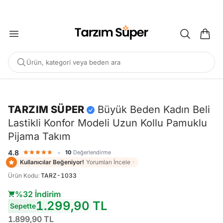
2000 TL ÜZERİ KARGO BEDAVA
Ürün, kategori veya beden ara
-%32
TARZIM SÜPER
Büyük Beden Kadın Beli
Lastikli Konfor Modeli Uzun Kollu Pamuklu
POPÜLER ARAMALAR
Pijama Takım
Büyük Beden Bluz
Elbise
Pijama Takımı
Eşofman
•
4.8
10
Değerlendirme
Tunik
Kullanıcılar Beğeniyor!
Yorumları İncele
Ürün Kodu
:
TARZ-1033
ÖNERILEN ÜRÜNLER
%32 İndirim
1.299,90 TL
Sepette
Sepete Ekle
Sepete Ekle
%45
%45
1.899,90 TL
Tarzım Süper
Kadın
Tarzım Süper
Kadın