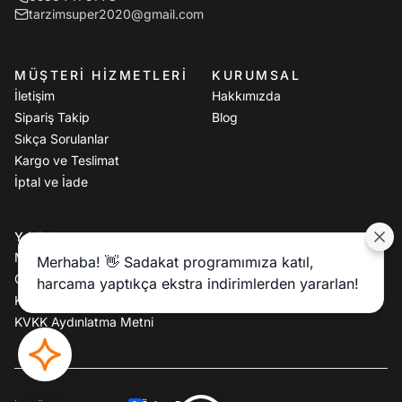
tarzimsuper2020@gmail.com
MÜŞTERI HIZMETLERI
KURUMSAL
İletişim
Hakkımızda
Sipariş Takip
Blog
Sıkça Sorulanlar
Kargo ve Teslimat
İptal ve İade
YASAL
Mesafeli Satış Sözleşmesi
Merhaba! 👋 Sadakat programımıza katıl,
Gizlilik Politikası
harcama yaptıkça ekstra indirimlerden yararlan!
Kullanım Koşulları
KVKK Aydınlatma Metni