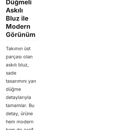
Düğmeli
Askılı
Bluz ile
Modern
Görünüm
Takımın üst
parçası olan
askılı bluz,
sade
tasarımını yan
düğme
detaylarıyla
tamamlar. Bu
detay, ürüne
hem modern
hem de zarif