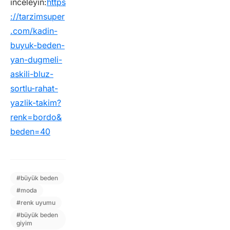
inceleyin:
https
://tarzimsuper
.com/kadin-
buyuk-beden-
yan-dugmeli-
askili-bluz-
sortlu-rahat-
yazlik-takim?
renk=bordo&
beden=40
#
büyük beden
#
moda
#
renk uyumu
#
büyük beden
giyim