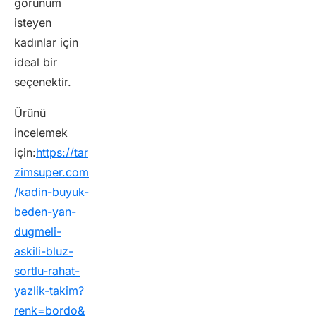
görünüm
isteyen
kadınlar için
ideal bir
seçenektir.
Ürünü
incelemek
için:
https://tar
zimsuper.com
/kadin-buyuk-
beden-yan-
dugmeli-
askili-bluz-
sortlu-rahat-
yazlik-takim?
renk=bordo&