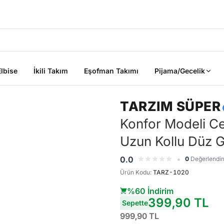
2000 TL ÜZERİ KARGO BEDAVA
Elbise
İkili Takım
Eşofman Takımı
Pijama/Gecelik
TARZIM SÜPER
Konfor Modeli Ce
Uzun Kollu Düz 
•
ik
0.0
0
Değerlendi
Ürün Kodu
:
TARZ-1020
%60 İndirim
399,90 TL
Sepette
Sepete Ekle
Sepete Ekle
%45
%45
999,90 TL
tarzımsüper
Kadın Büyük
tarzımsüper
Kadın Büyük