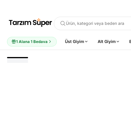
Ürün, kategori veya beden ara
Üst Giyim
Alt Giyim
1 Alana 1 Bedava
POPÜLER ARAMALAR
Büyük Beden Bluz
Elbise
Pijama Takımı
Eşofman
Tun
ÖNERILEN ÜRÜNLER
Sepete Ekle
Sepete Ekle
%45
%45
tarzımsüper
Kadın Büyük
tarzımsüper
Kadın Büyük