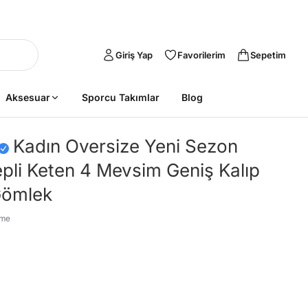
Giriş Yap
Favorilerim
Sepetim
Aksesuar
Sporcu Takımlar
Blog
Kadın Oversize Yeni Sezon
pli Keten 4 Mevsim Geniş Kalıp
Gömlek
rme
Sepete Ekle
Sepete Ekle
%26
%26
tarzımsüper
Kadın Büyük
tarzımsüper
Kadın Büyük