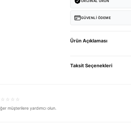
ORIJINAL ÜRÜN
GÜVENLI ÖDEME
Ürün Açıklaması
Taksit Seçenekleri
☆
☆
☆
☆
☆
ğer müşterilere yardımcı olun.