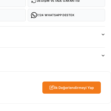
DEĞIŞIM VE İADE GARANTISI
7/24 WHATSAPP DESTEK
İlk Değerlendirmeyi Yap