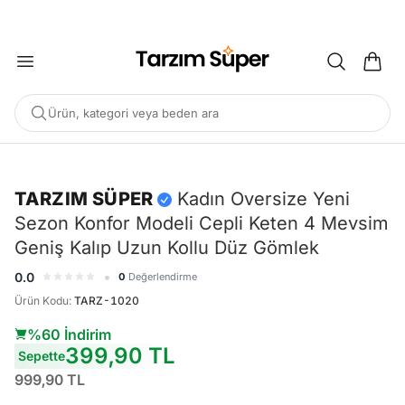
2000 TL ÜZERİ KARGO BEDAVA
Ürün, kategori veya beden ara
-%60
TARZIM SÜPER
Kadın Oversize Yeni
Sezon Konfor Modeli Cepli Keten 4 Mevsim
POPÜLER ARAMALAR
Geniş Kalıp Uzun Kollu Düz Gömlek
Büyük Beden Bluz
Elbise
Pijama Takımı
Eşofman
•
0.0
0
Değerlendirme
Tunik
Ürün Kodu
:
TARZ-1020
%60 İndirim
ÖNERILEN ÜRÜNLER
399,90 TL
Sepette
Sepete Ekle
Sepete Ekle
999,90 TL
%45
%45
Tarzım Süper
Kadın
Tarzım Süper
Kadın