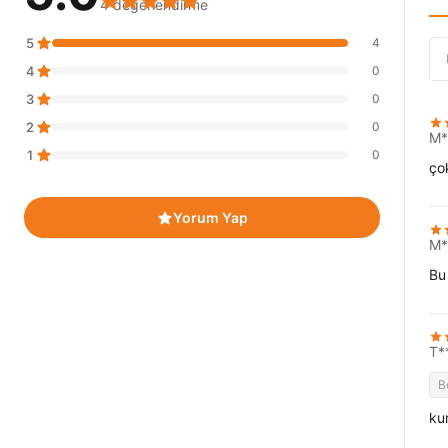
4 değerlendirme
5
4
4
0
3
0
2
0
M*
1
0
ço
Yorum Yap
M*
Bu 
T*
B
ku