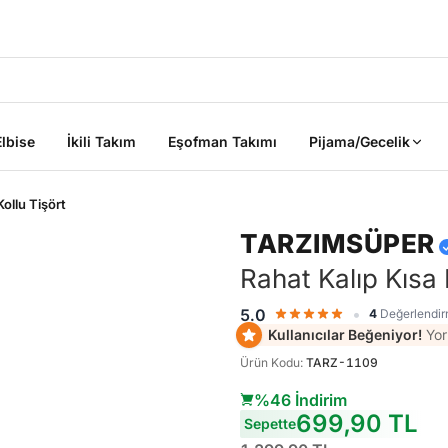
2000 TL ÜZERİ KARGO BEDAVA
Elbise
İkili Takım
Eşofman Takımı
Pijama/Gecelik
ollu Tişört
TARZIMSÜPER
Rahat Kalıp Kısa 
•
5.0
4
Değerlendi
ik
Kullanıcılar Beğeniyor!
Yor
Ürün Kodu
:
TARZ-1109
%46 İndirim
Sepete Ekle
Sepete Ekle
699,90 TL
%45
%45
Sepette
tarzımsüper
Kadın Büyük
tarzımsüper
Kadın Büyük