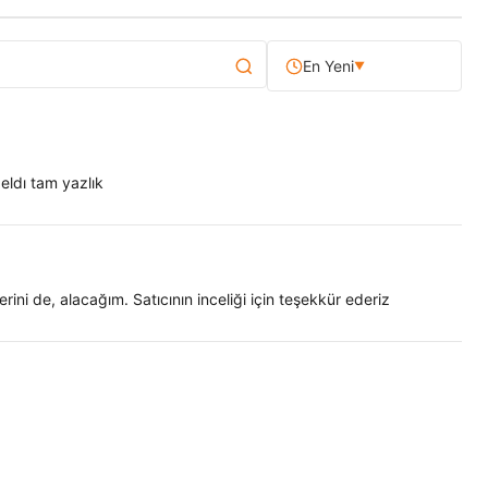
En Yeni
▼
eldı tam yazlık
ini de, alacağım. Satıcının inceliği için teşekkür ederiz