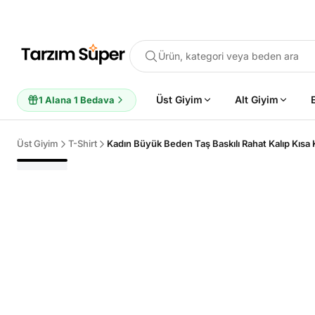
Ürün, kategori veya beden ara
Üst Giyim
Alt Giyim
1 Alana 1 Bedava
Üst Giyim
T-Shirt
Kadın Büyük Beden Taş Baskılı Rahat Kalıp Kısa K
POPÜLER ARAMALAR
Büyük Beden Bluz
Elbise
Pijama Takımı
Eşofman
Tun
ÖNERILEN ÜRÜNLER
Sepete Ekle
Sepete Ekle
%45
%45
Tarzım Süper
Kadın
Tarzım Süper
Kadın