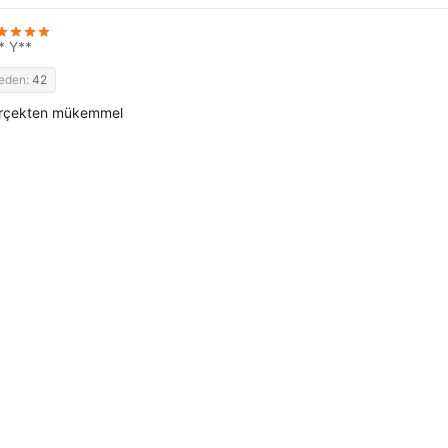
* Y**
eden:
42
rçekten mükemmel