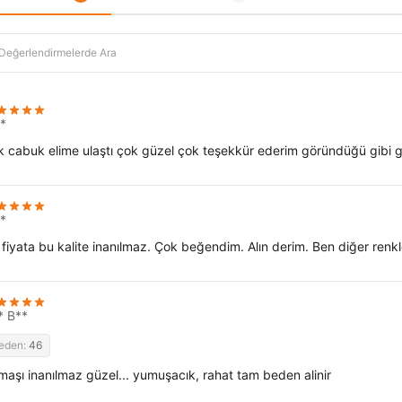
*
k cabuk elime ulaştı çok güzel çok teşekkür ederim göründüğü gibi g
*
fiyata bu kalite inanılmaz. Çok beğendim. Alın derim. Ben diğer renkler
* B**
eden:
46
maşı inanılmaz güzel... yumuşacık, rahat tam beden alinir