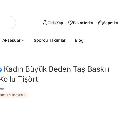
Giriş Yap
Favorilerim
Sepetim
Aksesuar
Sporcu Takımlar
Blog
Kadın Büyük Beden Taş Baskılı
Kollu Tişört
rme
umları İncele
Sepete Ekle
Sepete Ekle
%45
%45
tarzımsüper
Kadın Büyük
tarzımsüper
Kadın Büyük