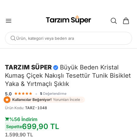
2000 TL ÜZERİ KARGO BEDAVA
Ürün, kategori veya beden ara
-%56
TARZIM SÜPER
Büyük Beden Kristal
Kumaş Çiçek Nakışlı Tesettür Tunik Bisiklet
POPÜLER ARAMALAR
Yaka & Yırtmaçlı Şıklık
Büyük Beden Bluz
Elbise
Pijama Takımı
Eşofman
•
5.0
5
Değerlendirme
Tunik
Kullanıcılar Beğeniyor!
Yorumları İncele
Ürün Kodu
:
TARZ-1048
ÖNERILEN ÜRÜNLER
%56 İndirim
699,90 TL
Sepette
Sepete Ekle
Sepete Ekle
%45
%45
1.599,90 TL
Tarzım Süper
Kadın
Tarzım Süper
Kadın