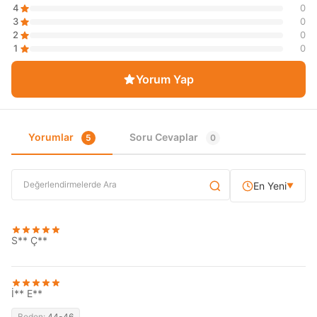
4
0
3
0
2
0
1
0
Yorum Yap
Yorumlar
Soru Cevaplar
5
0
En Yeni
▼
S** Ç**
İ** E**
Beden:
44-46