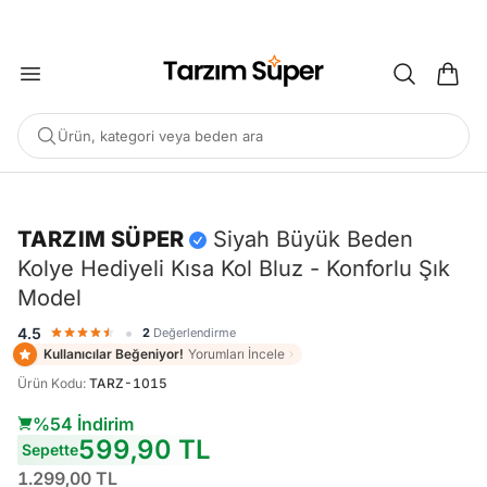
2000 TL ÜZERİ KARGO BEDAVA
Ürün, kategori veya beden ara
-%54
TARZIM SÜPER
Siyah Büyük Beden
Kolye Hediyeli Kısa Kol Bluz - Konforlu Şık
POPÜLER ARAMALAR
Model
Büyük Beden Bluz
Elbise
Pijama Takımı
Eşofman
•
4.5
2
Değerlendirme
Tunik
Kullanıcılar Beğeniyor!
Yorumları İncele
Ürün Kodu
:
TARZ-1015
ÖNERILEN ÜRÜNLER
%54 İndirim
599,90 TL
Sepette
Sepete Ekle
Sepete Ekle
%45
%45
1.299,00 TL
Tarzım Süper
Kadın
Tarzım Süper
Kadın