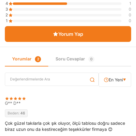
4
1
3
0
2
0
1
0
Yorum Yap
Yorumlar
Soru Cevaplar
2
0
En Yeni
▼
G** D**
Beden:
46
Çok güzel takılarla çok şık oluyor, ölçü tablosu doğru sadece
biraz uzun onu da kestireceğim teşekkürler firmaya 😊