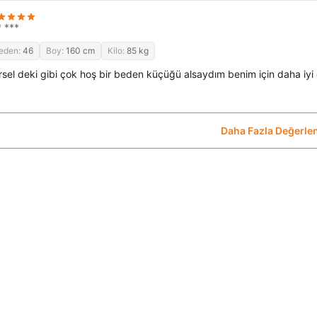
* ***
eden:
46
Boy:
160 cm
Kilo:
85 kg
rsel deki gibi çok hoş bir beden küçüğü alsaydım benim için daha i
Daha Fazla Değerle