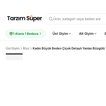
Ürün, kategori veya beden ara
Üst Giyim
Alt Giyim
1 Alana 1 Bedava
Üst Giyim
Bluz
Kadın Büyük Beden Çiçek Detaylı Yanları Büzgülü
POPÜLER ARAMALAR
Büyük Beden Bluz
Elbise
Pijama Takımı
Eşofman
Tun
ÖNERILEN ÜRÜNLER
Sepete Ekle
Sepete Ekle
%45
%45
tarzımsüper
Kadın Büyük
tarzımsüper
Kadın Büyük