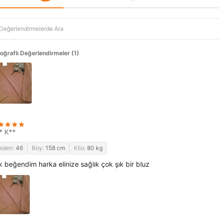
oğraflı Değerlendirmeler (1)
* K**
eden:
46
Boy:
158 cm
Kilo:
80 kg
k beğendim harka elinize sağlık çok şık bir bluz