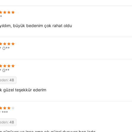
*
yıldım, büyük bedenim çok rahat oldu
* O**
* G**
eden:
48
k güzel teşekkür ederim
* ***
eden:
48
ırı sünüyor ve ince ama şık güzel duruyor ben iade