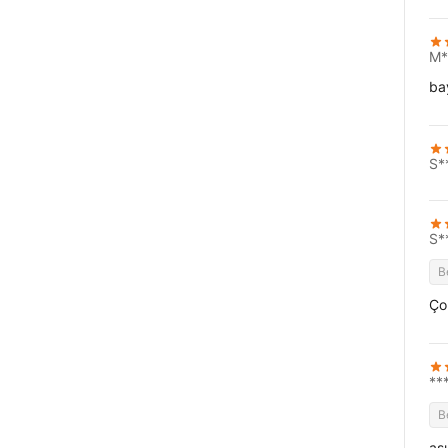
M*
ba
S*
S*
B
Ço
**
B
aş