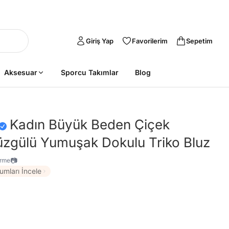
Giriş Yap
Favorilerim
Sepetim
Aksesuar
Sporcu Takımlar
Blog
Kadın Büyük Beden Çiçek
Büzgülü Yumuşak Dokulu Triko Bluz
📷
irme
umları İncele
Sepete Ekle
Sepete Ekle
%26
%26
tarzımsüper
Kadın Büyük
tarzımsüper
Kadın Büyük