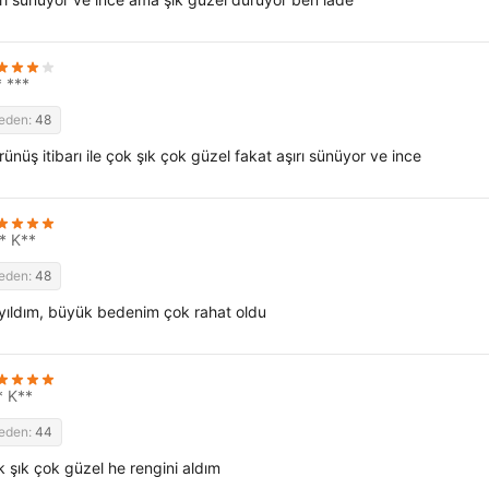
* ***
eden:
48
ünüş itibarı ile çok şık çok güzel fakat aşırı sünüyor ve ince
* K**
eden:
48
yıldım, büyük bedenim çok rahat oldu
* K**
eden:
44
k şık çok güzel he rengini aldım