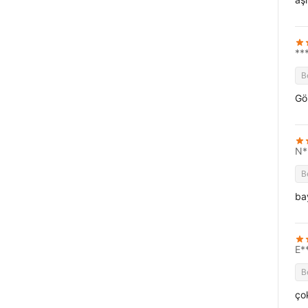
**
B
Gör
N*
B
ba
E*
B
ço