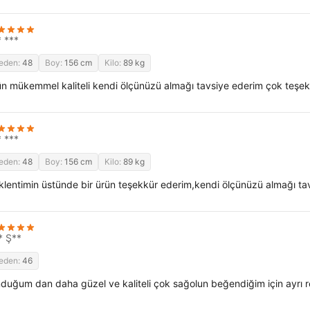
* ***
eden:
48
Boy:
156 cm
Kilo:
89 kg
ün mükemmel kaliteli kendi ölçünüzü almağı tavsiye ederim çok teşe
* ***
eden:
48
Boy:
156 cm
Kilo:
89 kg
klentimin üstünde bir ürün teşekkür ederim,kendi ölçünüzü almağı ta
* Ş**
eden:
46
duğum dan daha güzel ve kaliteli çok sağolun beğendiğim için ayrı r