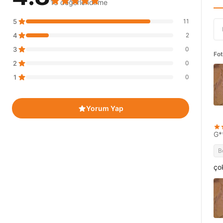
13 değerlendirme
5
11
4
2
3
0
Fot
2
0
1
0
Yorum Yap
G*
B
ço