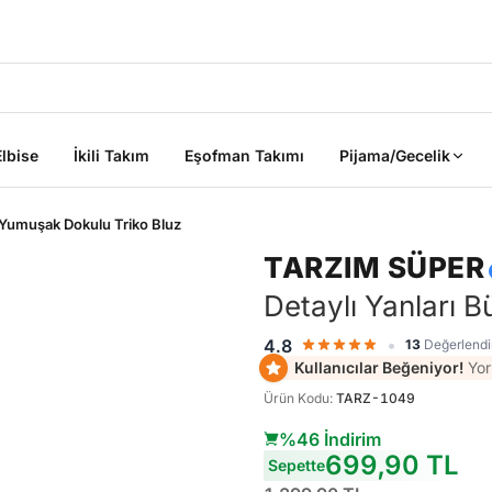
2000 TL ÜZERİ KARGO BEDAVA
Elbise
İkili Takım
Eşofman Takımı
Pijama/Gecelik
 Yumuşak Dokulu Triko Bluz
TARZIM SÜPER
Detaylı Yanları 
•
4.8
13
Değerlend
ik
Kullanıcılar Beğeniyor!
Yor
Ürün Kodu
:
TARZ-1049
%46 İndirim
Sepete Ekle
Sepete Ekle
699,90 TL
%45
%45
Sepette
tarzımsüper
Kadın Büyük
tarzımsüper
Kadın Büyük