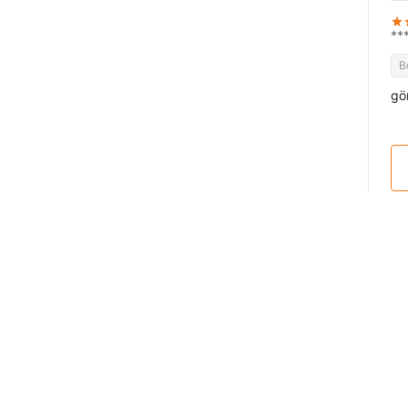
**
B
gö