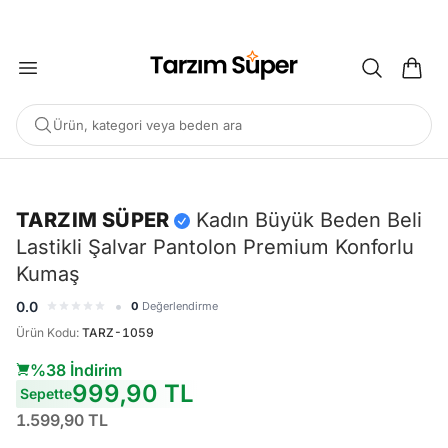
2000 TL ÜZERİ KARGO BEDAVA
Ürün, kategori veya beden ara
-%38
TARZIM SÜPER
Kadın Büyük Beden Beli
Lastikli Şalvar Pantolon Premium Konforlu
POPÜLER ARAMALAR
Kumaş
Büyük Beden Bluz
Elbise
Pijama Takımı
Eşofman
•
0.0
0
Değerlendirme
Tunik
Ürün Kodu
:
TARZ-1059
%38 İndirim
ÖNERILEN ÜRÜNLER
999,90 TL
Sepette
Sepete Ekle
Sepete Ekle
1.599,90 TL
%45
%45
Tarzım Süper
Kadın
Tarzım Süper
Kadın