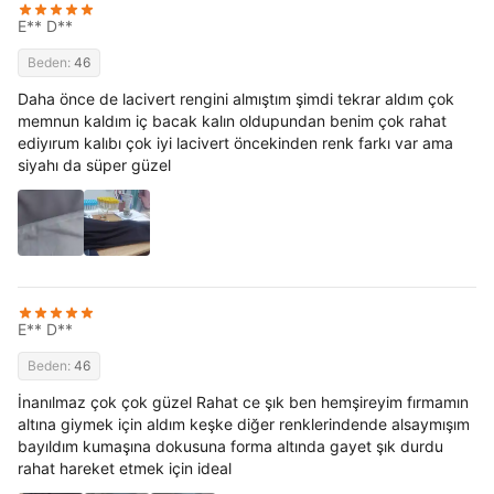
E** D**
Beden:
46
Daha önce de lacivert rengini almıştım şimdi tekrar aldım çok
memnun kaldım iç bacak kalın oldupundan benim çok rahat
ediyırum kalıbı çok iyi lacivert öncekinden renk farkı var ama
siyahı da süper güzel
E** D**
Beden:
46
İnanılmaz çok çok güzel Rahat ce şık ben hemşireyim fırmamın
altına giymek için aldım keşke diğer renklerindende alsaymışım
bayıldım kumaşına dokusuna forma altında gayet şık durdu
rahat hareket etmek için ideal