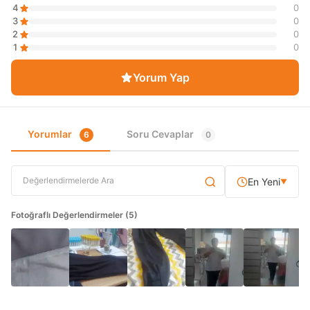
4
0
3
0
2
0
1
0
Yorum Yap
Yorumlar
Soru Cevaplar
6
0
En Yeni
▼
Fotoğraflı Değerlendirmeler (5)