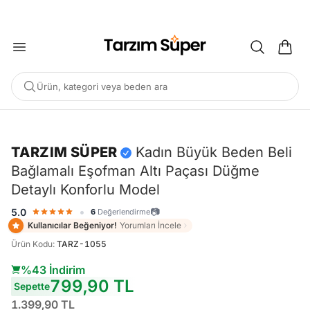
2000 TL ÜZERİ KARGO BEDAVA
Ürün, kategori veya beden ara
-%43
TARZIM SÜPER
Kadın Büyük Beden Beli
Bağlamalı Eşofman Altı Paçası Düğme
POPÜLER ARAMALAR
Detaylı Konforlu Model
Büyük Beden Bluz
Elbise
Pijama Takımı
Eşofman
•
📷
5.0
6
Değerlendirme
Tunik
Kullanıcılar Beğeniyor!
Yorumları İncele
Ürün Kodu
:
TARZ-1055
ÖNERILEN ÜRÜNLER
%43 İndirim
799,90 TL
Sepette
Sepete Ekle
Sepete Ekle
%45
%45
1.399,90 TL
tarzımsüper
Kadın Büyük
tarzımsüper
Kadın Büyük