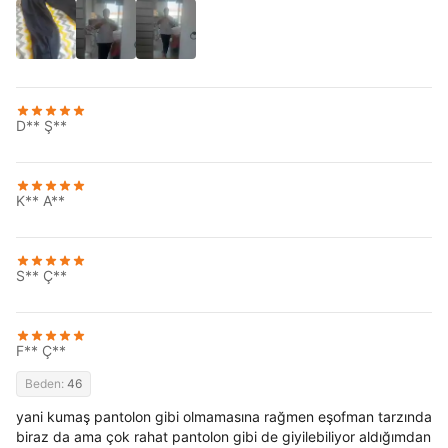
D** Ş**
K** A**
S** Ç**
F** Ç**
Beden:
46
yani kumaş pantolon gibi olmamasına rağmen eşofman tarzında
biraz da ama çok rahat pantolon gibi de giyilebiliyor aldığımdan