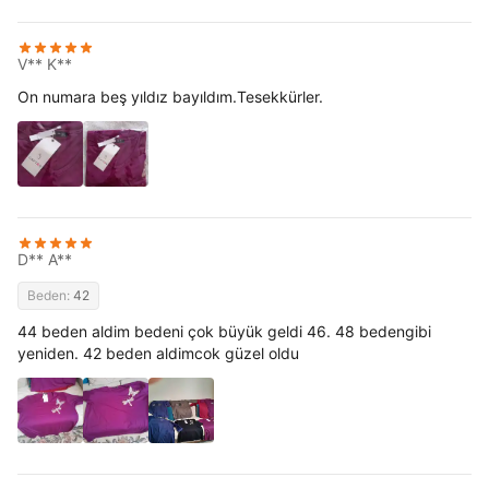
V** K**
On numara beş yıldız bayıldım.Tesekkürler.
D** A**
Beden:
42
44 beden aldim bedeni çok büyük geldi 46. 48 bedengibi
yeniden. 42 beden aldimcok güzel oldu