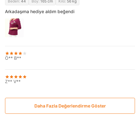
Beden:
44
Boy:
165 cm
Kilo:
56 kg
Arkadaşıma hediye aldım beğendi
Ö** B**
Z** V**
Daha Fazla Değerlendirme Göster