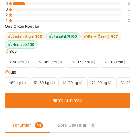
4
5
3
0
2
0
1
0
Öne Çıkan Konular
Beden Bilgisi
%60
Rahatlık
%100
Renk Özelliği
%67
Hediye
%100
Boy
<150 cm
(2)
151-160 cm
(5)
161-170 cm
(5)
171-180 cm
(3)
Kilo
<50 kg
(1)
51-60 kg
(4)
61-70 kg
(3)
71-80 kg
(3)
81-90 k
Yorum Yap
Yorumlar
Soru Cevaplar
44
0