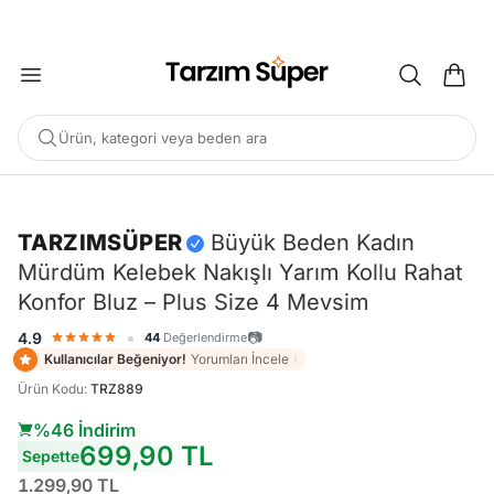
2000 TL ÜZERİ KARGO BEDAVA
Ürün, kategori veya beden ara
-%46
TARZIMSÜPER
Büyük Beden Kadın
Mürdüm Kelebek Nakışlı Yarım Kollu Rahat
POPÜLER ARAMALAR
Konfor Bluz – Plus Size 4 Mevsim
Büyük Beden Bluz
Elbise
Pijama Takımı
Eşofman
•
📷
4.9
44
Değerlendirme
Tunik
Kullanıcılar Beğeniyor!
Yorumları İncele
Ürün Kodu
:
TRZ889
ÖNERILEN ÜRÜNLER
%46 İndirim
699,90 TL
Sepette
Sepete Ekle
Sepete Ekle
%45
%45
1.299,90 TL
Tarzım Süper
Kadın
tarzımsüper
Kadın Büyük