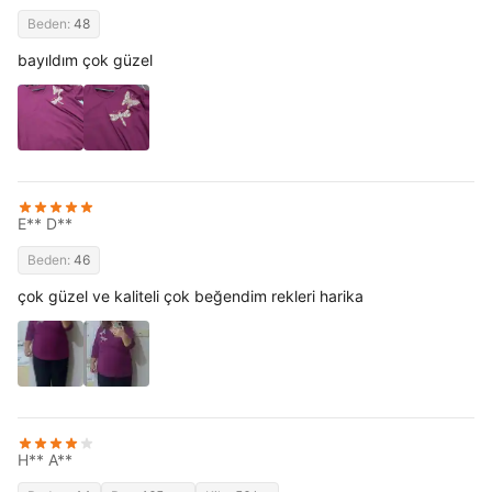
Beden:
48
bayıldım çok güzel
E** D**
Beden:
46
çok güzel ve kaliteli çok beğendim rekleri harika
H** A**