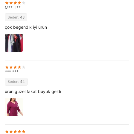
M** T**
Beden:
48
çok beğendik iyi ürün
*** ***
Beden:
44
ürün güzel fakat büyük geldi