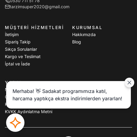
0530 711 51 78
tarzimsuper2020@gmail.com
MÜŞTERI HIZMETLERI
KURUMSAL
İletişim
Hakkımızda
Sipariş Takip
Blog
Sıkça Sorulanlar
Kargo ve Teslimat
İptal ve İade
YASAL
Mesafeli Satış Sözleşmesi
Merhaba! 👋 Sadakat programımıza katıl,
Gizlilik Politikası
harcama yaptıkça ekstra indirimlerden yararlan!
Kullanım Koşulları
KVKK Aydınlatma Metni