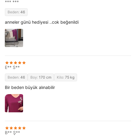
*** ***
Beden:
46
anneler günü hediyesi ..cok beğenildi
E** S**
Beden:
46
Boy:
170 cm
Kilo:
75 kg
Bir beden büyük alınabilir
B** Ş**