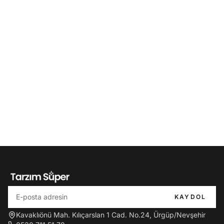
KAYDOL
Kavaklıönü Mah. Kılıçarslan 1 Cad. No.24, Ürgüp/Nevşehir