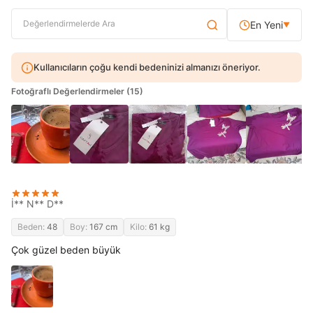
En Yeni
▼
Kullanıcıların çoğu kendi bedeninizi almanızı öneriyor.
Fotoğraflı Değerlendirmeler (15)
İ** N** D**
Beden:
48
Boy:
167 cm
Kilo:
61 kg
Çok güzel beden büyük