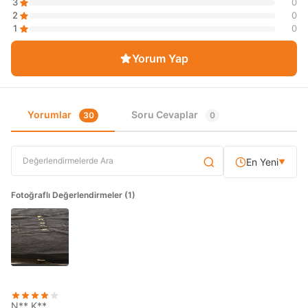
3
0
2
0
1
0
Yorum Yap
Yorumlar
Soru Cevaplar
30
0
En Yeni
▼
Fotoğraflı Değerlendirmeler (1)
N** K**