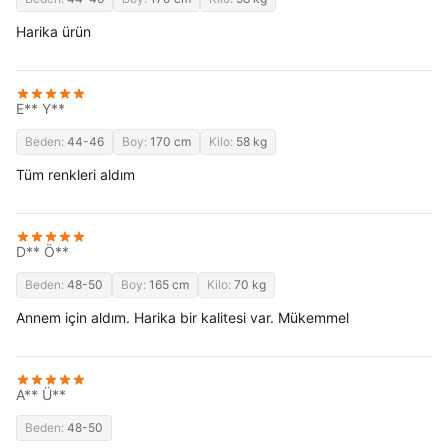
Harika ürün
E** Y**
Beden:
44-46
Boy:
170 cm
Kilo:
58 kg
Tüm renkleri aldım
D** Ö**
Beden:
48-50
Boy:
165 cm
Kilo:
70 kg
Annem için aldım. Harika bir kalitesi var. Mükemmel
A** Ü**
Beden:
48-50