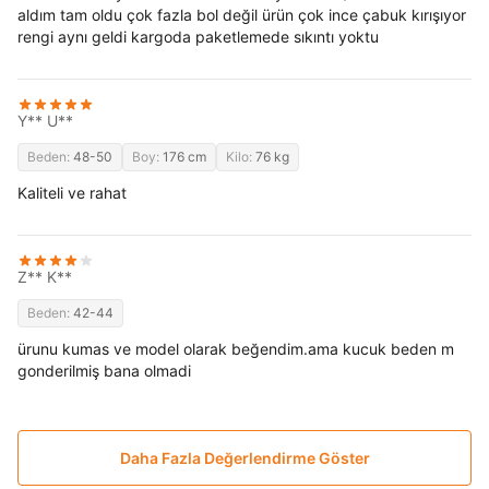
aldım tam oldu çok fazla bol değil ürün çok ince çabuk kırışıyor
rengi aynı geldi kargoda paketlemede sıkıntı yoktu
Y** U**
Beden:
48-50
Boy:
176 cm
Kilo:
76 kg
Kaliteli ve rahat
Z** K**
Beden:
42-44
ürunu kumas ve model olarak beğendim.ama kucuk beden m
gonderilmiş bana olmadi
Daha Fazla Değerlendirme Göster