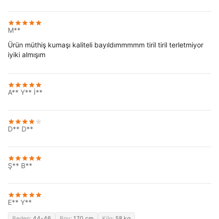
M**
Ürün müthiş kumaşı kaliteli bayıldımmmmm tiril tiril terletmiyor
iyiki almışım
A** Y** İ**
D** D**
Ş** B**
E** Y**
Beden:
44-46
Boy:
170 cm
Kilo:
58 kg