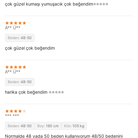
çok güzel kumaşı yumuşacık çok beğendim⭐⭐⭐⭐⭐
A** Ü**
Beden:
48-50
çok güzel çok beğendim
A** Ü**
Beden:
48-50
harika çok beğendim ⭐⭐⭐⭐⭐
*** ***
Beden:
48-50
Boy:
160 cm
Kilo:
105 kg
Normalde 48 yada 50 beden kullanıyorum 48/50 bedenini