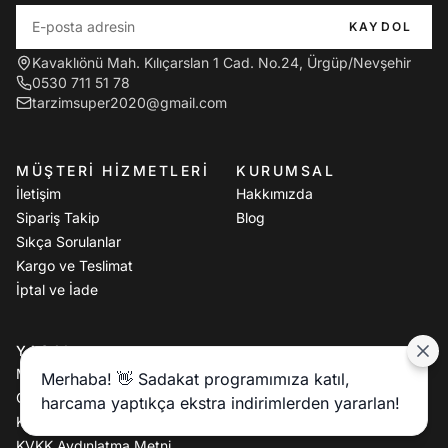
KAYDOL
Kavaklıönü Mah. Kılıçarslan 1 Cad. No.24, Ürgüp/Nevşehir
0530 711 51 78
tarzimsuper2020@gmail.com
MÜŞTERI HIZMETLERI
KURUMSAL
İletişim
Hakkımızda
Sipariş Takip
Blog
Sıkça Sorulanlar
Kargo ve Teslimat
İptal ve İade
YASAL
Mesafeli Satış Sözleşmesi
Merhaba! 👋 Sadakat programımıza katıl,
Gizlilik Politikası
harcama yaptıkça ekstra indirimlerden yararlan!
Kullanım Koşulları
KVKK Aydınlatma Metni