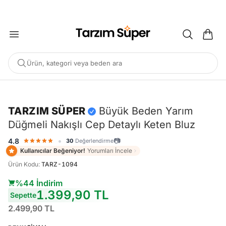
2000 TL ÜZERİ KARGO BEDAVA
Ürün, kategori veya beden ara
-%44
TARZIM SÜPER
Büyük Beden Yarım
Düğmeli Nakışlı Cep Detaylı Keten Bluz
POPÜLER ARAMALAR
•
📷
4.8
30
Değerlendirme
Büyük Beden Bluz
Elbise
Pijama Takımı
Eşofman
Kullanıcılar Beğeniyor!
Yorumları İncele
Tunik
Ürün Kodu
:
TARZ-1094
%44 İndirim
ÖNERILEN ÜRÜNLER
1.399,90 TL
Sepette
2.499,90 TL
Sepete Ekle
Sepete Ekle
%45
%45
Tarzım Süper
Kadın
Tarzım Süper
Kadın