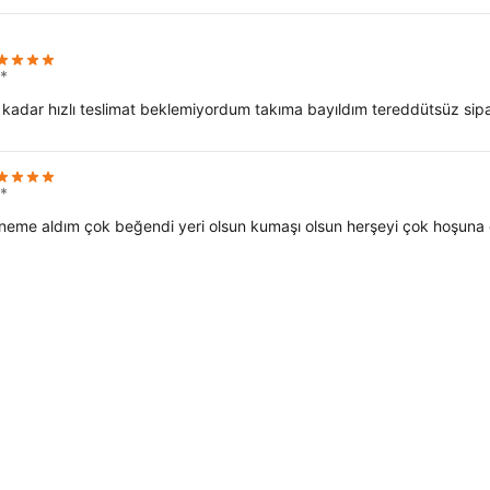
*
 kadar hızlı teslimat beklemiyordum takıma bayıldım tereddütsüz sipari
*
neme aldım çok beğendi yeri olsun kumaşı olsun herşeyi çok hoşuna gi