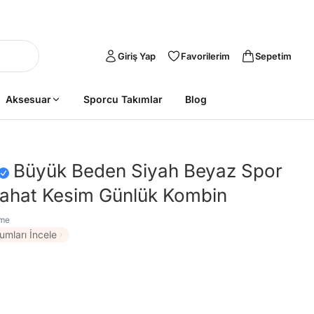
Giriş Yap
Favorilerim
Sepetim
Aksesuar
Sporcu Takımlar
Blog
Büyük Beden Siyah Beyaz Spor
– Rahat Kesim Günlük Kombin
rme
umları İncele
Sepete Ekle
Sepete Ekle
%45
%45
tarzımsüper
Kadın Büyük
tarzımsüper
Kadın Büyük