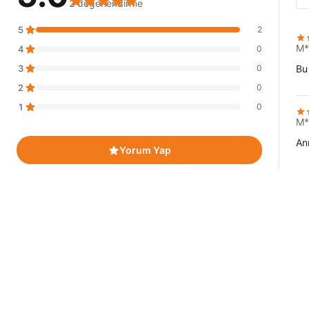
2 değerlendirme
5
2
M*
4
0
3
0
Bu
2
0
1
0
M*
An
Yorum Yap