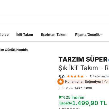
2000 TL ÜZERİ KARGO BEDAVA
Elbise
İkili Takım
Eşofman Takımı
Pijama/Gecelik
esim Günlük Kombin
TARZIM SÜPER
Şık İkili Takım 
•
5.0
2
Değerlendi
ik
Kullanıcılar Beğeniyor!
Yor
Ürün Kodu
:
TARZ-1098
%25 İndirim
Sepete Ekle
Sepete Ekle
1.499,90 TL
%45
%45
Sepette
tarzımsüper
Kadın Büyük
tarzımsüper
Kadın Büyük