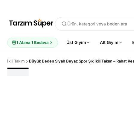
Ürün, kategori veya beden ara
Üst Giyim
Alt Giyim
1 Alana 1 Bedava
İkili Takım
Büyük Beden Siyah Beyaz Spor Şık İkili Takım – Rahat K
POPÜLER ARAMALAR
Büyük Beden Bluz
Elbise
Pijama Takımı
Eşofman
Tun
ÖNERILEN ÜRÜNLER
Sepete Ekle
Sepete Ekle
%45
%45
Tarzım Süper
Kadın
Tarzım Süper
Kadın