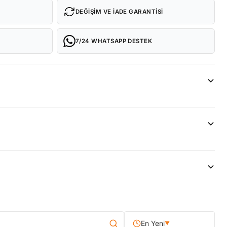
DEĞIŞIM VE İADE GARANTISI
7/24 WHATSAPP DESTEK
En Yeni
▼