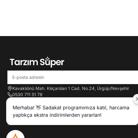
Kavaklıönü Mah. Kılıçarslan 1 Cad. No.24, Ürgüp/Nevşehir
0530 711 51 78
tarzimsuper2020@gmail.com
Merhaba! 👋 Sadakat programımıza katıl, harcama
yaptıkça ekstra indirimlerden yararlan!