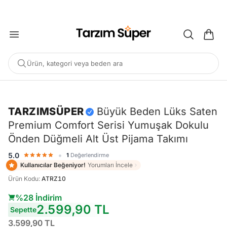
2000 TL ÜZERİ KARGO BEDAVA
Ürün, kategori veya beden ara
-%28
TARZIMSÜPER
Büyük Beden Lüks Saten
Premium Comfort Serisi Yumuşak Dokulu
POPÜLER ARAMALAR
Önden Düğmeli Alt Üst Pijama Takımı
Büyük Beden Bluz
Elbise
Pijama Takımı
Eşofman
•
5.0
1
Değerlendirme
Tunik
Kullanıcılar Beğeniyor!
Yorumları İncele
Ürün Kodu
:
ATRZ10
ÖNERILEN ÜRÜNLER
%28 İndirim
2.599,90 TL
Sepette
Sepete Ekle
Sepete Ekle
%45
%45
3.599,90 TL
Tarzım Süper
Kadın
Tarzım Süper
Kadın