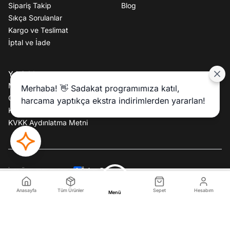
Sipariş Takip
Blog
Sıkça Sorulanlar
Kargo ve Teslimat
İptal ve İade
YASAL
Mesafeli Satış Sözleşmesi
Merhaba! 👋 Sadakat programımıza katıl,
Gizlilik Politikası
harcama yaptıkça ekstra indirimlerden yararlan!
Kullanım Koşulları
KVKK Aydınlatma Metni
Özkan Batmaz
İkas Özel Yazılım Tema:
2.599,90 TL
Sepete Ekle
Anasayfa
Tüm Ürünler
Sepet
Hesabım
Menü