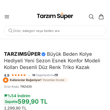
2000 TL ÜZERİ KARGO BEDAVA
Ürün, kategori veya beden ara
-%54
TARZIMSÜPER
Büyük Beden Kolye
Hediyeli Yeni Sezon Esnek Konfor Modeli
POPÜLER ARAMALAR
Kolları Desenli Düz Renk Triko Kazak
Büyük Beden Bluz
Elbise
Pijama Takımı
Eşofman
•
📷
4.9
19
Değerlendirme
Tunik
Kullanıcılar Beğeniyor!
Yorumları İncele
Ürün Kodu
:
TRZ435
ÖNERILEN ÜRÜNLER
%54 İndirim
599,90 TL
Sepette
Sepete Ekle
Sepete Ekle
%45
%45
1.299,90 TL
Tarzım Süper
Kadın
Tarzım Süper
Kadın