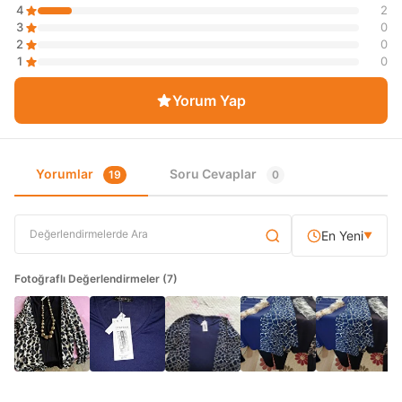
4
2
3
0
2
0
1
0
Yorum Yap
Yorumlar
Soru Cevaplar
19
0
En Yeni
▼
Fotoğraflı Değerlendirmeler (7)