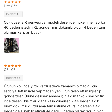
D** O**
Beden:
46
Çok güzel BİR penyesi var modeli desenide mükemmel, 85 kg
46 beden istedim XL gönderilmiş dökümlü oldu 44 beden tam
olurmuş kalıpları büyük..
Ö** G**
Beden:
44
Ürünün kolunda yırtık vardı iadeye zamanım olmadığı için
satıcıya ilettim iade yapmadan yeni ürün talep ettim ilgilenip
gönderdiler. Ürüne gelirsek annem için aldım triko kısmı bir tık
ince desenli kısımları daha kalın yumuşacık 44 beden aldık
biraz dökümlü durdu ama tam üstüme otursun derseniz 42
beden de alınabilir etiketi 44 değil L beden olarak görünüyor.