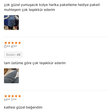
çok güzel yumuşacık kolye harika paketleme hediye paketi
muhteşem çok teşekkür ederim
Ö** K**
Beden:
48
tam üstüme göre çok teşekkür ederim
H** T**
kalitesi güzel beğendim