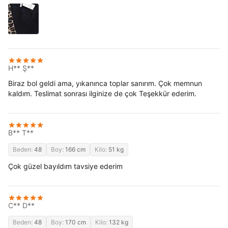
H** Ş**
Biraz bol geldi ama, yıkanınca toplar sanırım. Çok memnun
kaldım. Teslimat sonrası ilginize de çok Teşekkür ederim.
B** T**
Beden:
48
Boy:
166 cm
Kilo:
51 kg
Çok güzel bayıldım tavsiye ederim
C** D**
Beden:
48
Boy:
170 cm
Kilo:
132 kg