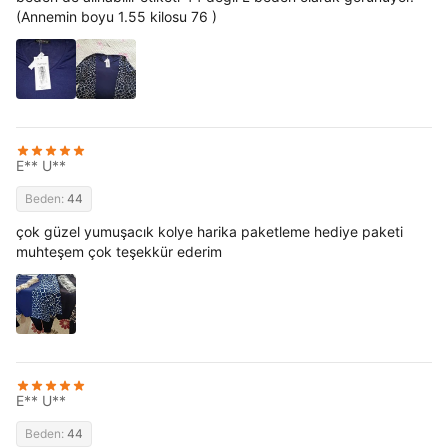
(Annemin boyu 1.55 kilosu 76 )
E** U**
Beden:
44
çok güzel yumuşacık kolye harika paketleme hediye paketi
muhteşem çok teşekkür ederim
E** U**
Beden:
44