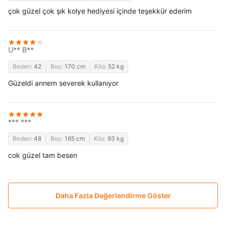
çok güzel çok şık kolye hediyesi içinde teşekkür ederim
U** B**
Beden:
42
Boy:
170 cm
Kilo:
52 kg
Güzeldi annem severek kullanıyor
*** ***
Beden:
48
Boy:
165 cm
Kilo:
93 kg
cok güzel tam besen
Daha Fazla Değerlendirme Göster