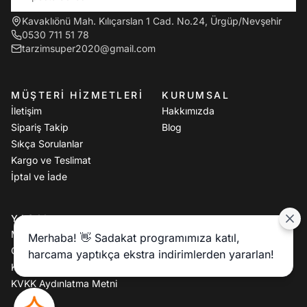
Kavaklıönü Mah. Kılıçarslan 1 Cad. No.24, Ürgüp/Nevşehir
0530 711 51 78
tarzimsuper2020@gmail.com
MÜŞTERI HIZMETLERI
KURUMSAL
İletişim
Hakkımızda
Sipariş Takip
Blog
Sıkça Sorulanlar
Kargo ve Teslimat
İptal ve İade
YASAL
Mesafeli Satış Sözleşmesi
Merhaba! 👋 Sadakat programımıza katıl,
Gizlilik Politikası
harcama yaptıkça ekstra indirimlerden yararlan!
Kullanım Koşulları
KVKK Aydınlatma Metni