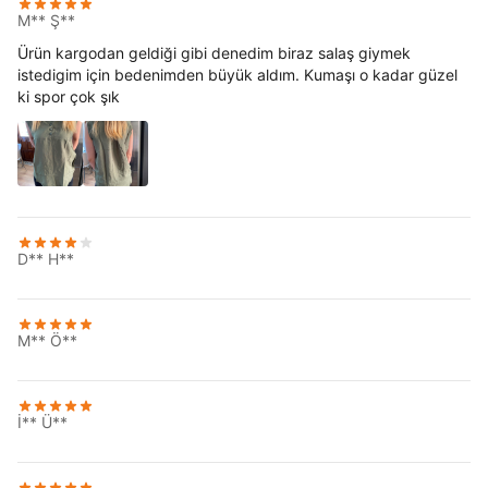
M** Ş**
Ürün kargodan geldiği gibi denedim biraz salaş giymek
istedigim için bedenimden büyük aldım. Kumaşı o kadar güzel
ki spor çok şık
D** H**
M** Ö**
İ** Ü**