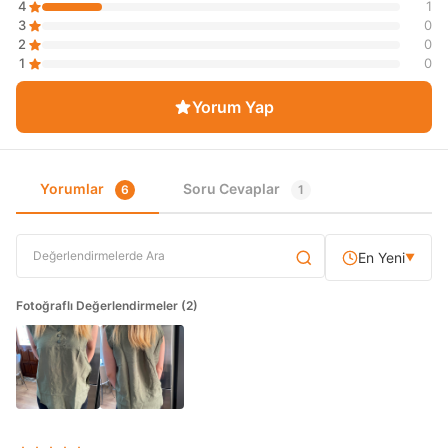
4
1
3
0
2
0
1
0
Yorum Yap
Yorumlar
Soru Cevaplar
6
1
En Yeni
▼
Fotoğraflı Değerlendirmeler (2)