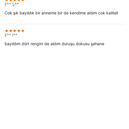
E** Ş**
Cok şık bayıldık bir anneme bir de kendime aldım cok kaliteli
E** I**
bayıldım dört rengini de aldım duruşu dokusu şahane