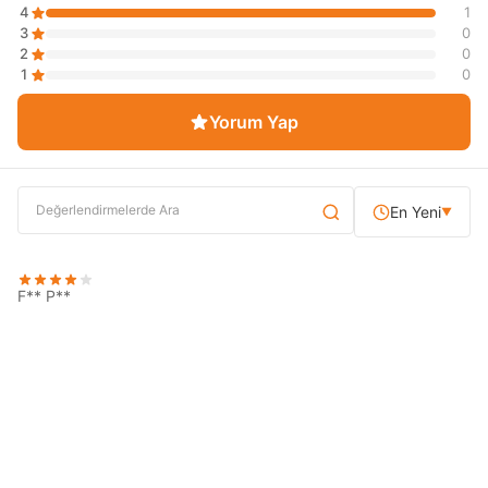
4
1
3
0
2
0
1
0
Yorum Yap
En Yeni
▼
F** P**