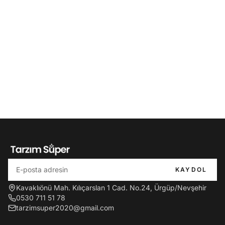
KAYDOL
Kavaklıönü Mah. Kılıçarslan 1 Cad. No.24, Ürgüp/Nevşehir
0530 711 51 78
tarzimsuper2020@gmail.com