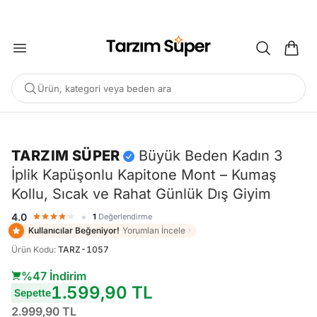
2000 TL ÜZERİ KARGO BEDAVA
Ürün, kategori veya beden ara
-%47
TARZIM SÜPER
Büyük Beden Kadın 3
İplik Kapüşonlu Kapitone Mont – Kumaş
POPÜLER ARAMALAR
Kollu, Sıcak ve Rahat Günlük Dış Giyim
Büyük Beden Bluz
Elbise
Pijama Takımı
Eşofman
•
4.0
1
Değerlendirme
Tunik
Kullanıcılar Beğeniyor!
Yorumları İncele
Ürün Kodu
:
TARZ-1057
ÖNERILEN ÜRÜNLER
%47 İndirim
1.599,90 TL
Sepette
Sepete Ekle
Sepete Ekle
%45
%45
2.999,90 TL
Tarzım Süper
Kadın
Tarzım Süper
Kadın