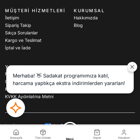
MÜŞTERI HIZMETLERI
KURUMSAL
İletişim
Hakkımızda
Sipariş Takip
Blog
Sıkça Sorulanlar
Kargo ve Teslimat
İptal ve İade
YASAL
Mesafeli Satış Sözleşmesi
Merhaba! 👋 Sadakat programımıza katıl,
Gizlilik Politikası
harcama yaptıkça ekstra indirimlerden yararlan!
Kullanım Koşulları
KVKK Aydınlatma Metni
Özkan Batmaz
İkas Özel Yazılım Tema:
1.599,90 TL
Sepete Ekle
Anasayfa
Tüm Ürünler
Sepet
Hesabım
Menü